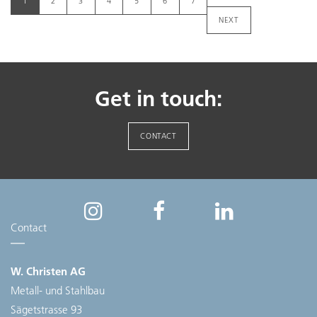
1
2
3
4
5
6
7
NEXT
Get in touch:
CONTACT
Contact
W. Christen AG
Metall- und Stahlbau
Sägetstrasse 93