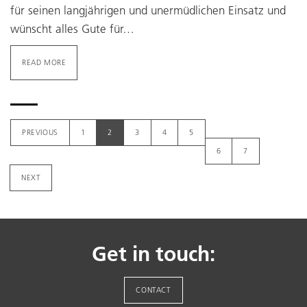
für seinen langjährigen und unermüdlichen Einsatz und
wünscht alles Gute für…
READ MORE
PREVIOUS
1
2
3
4
5
6
7
NEXT
Get in touch:
CONTACT