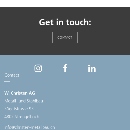
Get in touch:
CONTACT
Contact
W. Christen AG
Metall- und Stahlbau
Sägetstrasse 93
4802 Strengelbach
info@christen-metallbau.ch