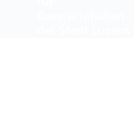
für
Buswartehallen
der Stadt Luzern
Wir freuen uns sehr, dass wir mi
des BehiG werden in den kommend
Buswartehalle Convencio mitgest
BACK