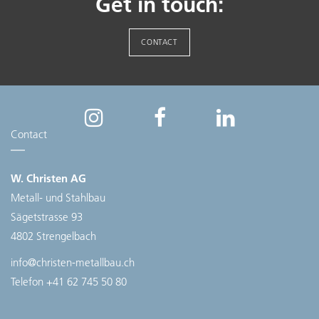
Get in touch:
CONTACT
Contact
W. Christen AG
Metall- und Stahlbau
Sägetstrasse 93
4802 Strengelbach
info@christen-metallbau.ch
Telefon
+41 62 745 50 80