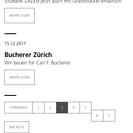
Sitzbank ZAZEN jetzt auch mit Granitsockel erhältlich
MEHR LESEN
15.12.2017
Bucherer Zürich
Wir bauen für Carl F. Bucherer
MEHR LESEN
VORHERIGE
1
2
3
4
5
6
7
NÄCHSTE