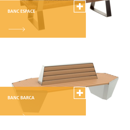
BANC ESPACE
100% Swiss Made
Personnalisable
Excellent service de
montage et de réparation
BANC BARCA
100% Swiss Made
Personnalisable
Excellent service de