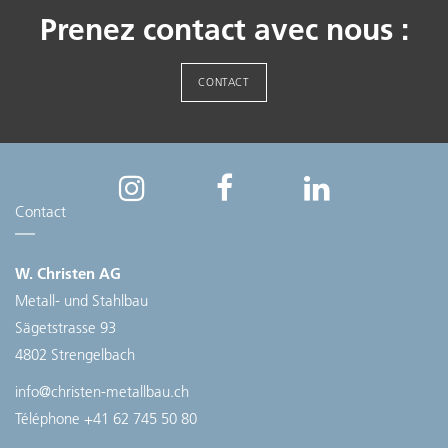
Prenez contact avec nous :
CONTACT
Contact
W. Christen AG
Metall- und Stahlbau
Sägetstrasse 93
4802 Strengelbach
info@christen-metallbau.ch
Téléphone
+41 62 745 50 80