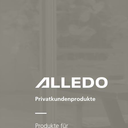
Privatkundenprodukte
Produkte für