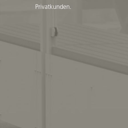
Privatkunden.