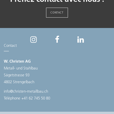
CONTACT
Contact
W. Christen AG
Metall- und Stahlbau
Sägetstrasse 93
4802 Strengelbach
info@christen-metallbau.ch
Téléphone
+41 62 745 50 80