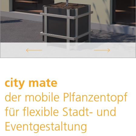
city mate
der mobile Plfanzentopf
für flexible Stadt- und
Eventgestaltung