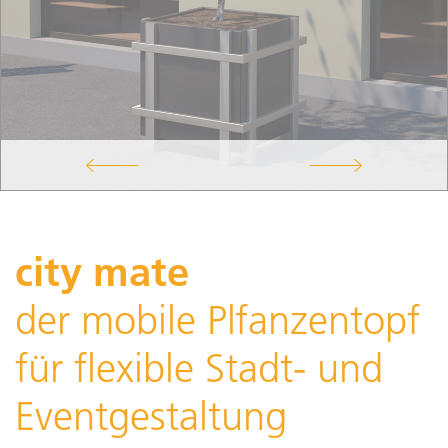
city mate
der mobile Plfanzentopf
für flexible Stadt- und
Eventgestaltung