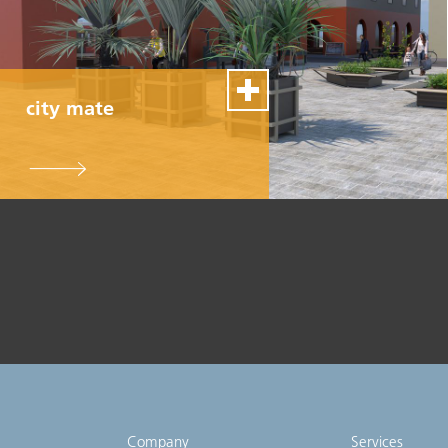
city mate
100% Swiss Made
Individualisierbar
Top- Montage- und
Reparaturservice
Company
Services