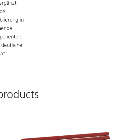
 ergänzt
ide
lierung in
anende
mponenten,
 deutliche
ät.
products