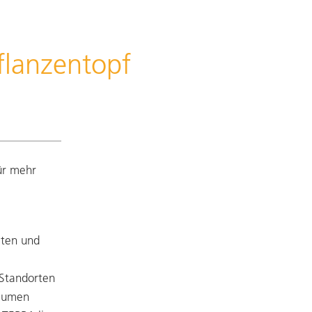
flanzentopf
ür mehr
eten und
 Standorten
Bäumen