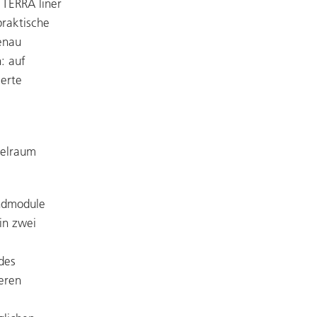
 TERRA liner
praktische
enau
: auf
ierte
ielraum
ndmodule
in zwei
e
des
eren