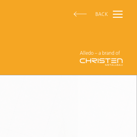
BACK
Alledo – a brand of