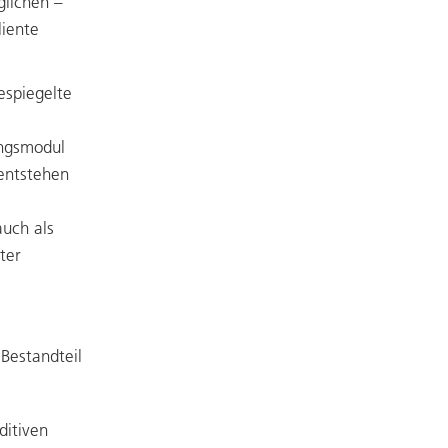
lichen –
liente
espiegelte
ngsmodul
entstehen
auch als
ter
 Bestandteil
ditiven