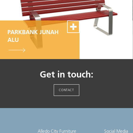
PARKBANK JUNAH
ALU
100% Swiss Made
Individualisierbar
Top- Montage- und
Get in touch:
Reparaturservice
CONTACT
Alledo City Furniture
Social Media