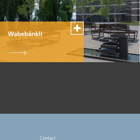
Wabebänkli
100% Swiss Made
Individualisierbar
Top- Montage- und
Reparaturservice
Contact