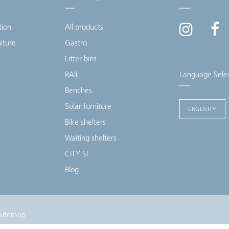
tion
All products
niture
Gastro
Litter bins
RAIL
Language Sele
Benches
Solar furniture
ENGLISH
Bike shelters
Waiting shelters
CITY SI
Blog
Sitemap