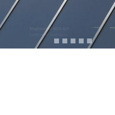
Siegfried AG MZA 425
Système de mur-rideau
Données de projet
Architecte
PDN Architekten Planer GmbH, Zofingen
Maître d’ouvrage
Siegfried AG, Zofingen