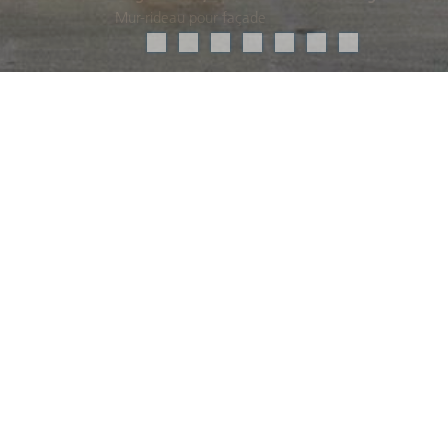
Mur-rideau pour façade
Données de projet
Architecte
PDN Architekten Planer GmbH, Zofingen
Maître d’ouvrage
Siegfried AG, Zofingen
Descriptif
- Système de mur-rideau pour façade suspendue sans
isolation