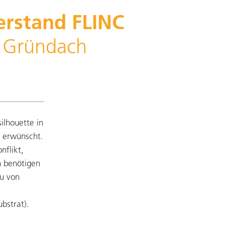
erstand FLINC
e Gründach
ilhouette in
 erwünscht.
nflikt,
 benötigen
au von
bstrat).