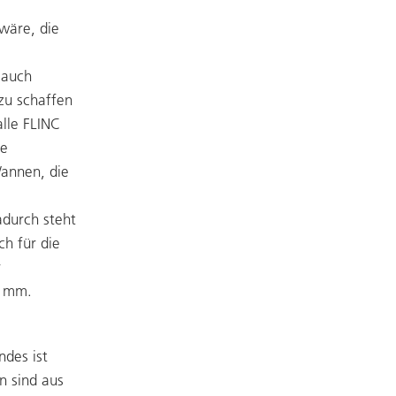
wäre, die
 auch
zu schaffen
lle FLINC
ie
Wannen, die
adurch steht
h für die
r
0 mm.
ndes ist
n sind aus