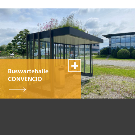
Buswartehalle
CONVENCIO
100% Swiss Made
Personnalisable
Excellent service de
montage et de
réparation