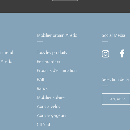
Mobilier urbain Alledo
Social Media
n métal
Tous les produits
 Alledo
Restauration
Produits d'élimination
RAIL
Sélection de la
Bancs
Mobilier solaire
FRANÇAIS
Abris à vélos
Abris voyageurs
CITY SI