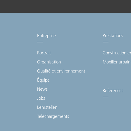
Entreprise
Prestations
Portrait
Construction e
Organisation
Mobilier urbain
Qualité et environnement
Équipe
News
Références
Jobs
Lehrstellen
Téléchargements