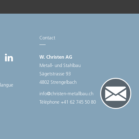
Contact
W. Christen AG
Metall- und Stahlbau
Sägetstrasse 93
4802 Strengelbach
 langue
info@christen-metallbau.ch
Téléphone
+41 62 745 50 80