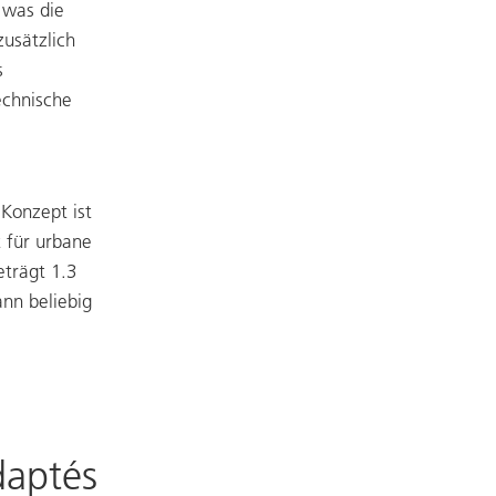
 was die
zusätzlich
s
echnische
Konzept ist
 für urbane
trägt 1.3
nn beliebig
daptés