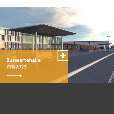
Buswartehalle
ZEN2023
100% Swiss Made
Personnalisable
Excellent service de
montage et de
réparation