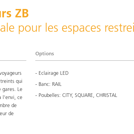
rs ZB
ale pour les espaces restre
Options
 voyageurs
- Eclairage LED
treints qui
- Banc: RAIL
e gares. Le
- Poubelles: CITY, SQUARE, CHRISTAL
 l'envi, ce
ombre de
deur de