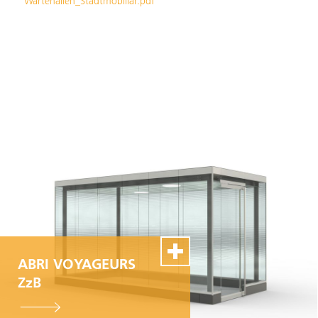
Wartehallen_Stadtmobiliar.pdf
ABRI VOYAGEURS
ZzB
100% Swiss Made