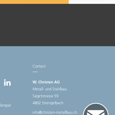
Personnalisable
Excellent service de
montage et de
réparation
Contact
W. Christen AG
Metall- und Stahlbau
Sägetstrasse 93
4802 Strengelbach
 langue
info@christen-metallbau.ch