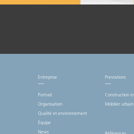
Excellent service de
montage et de
réparation
Entreprise
Prestations
Portrait
Construction e
Organisation
Mobilier urbain
Qualité et environnement
Équipe
News
Références