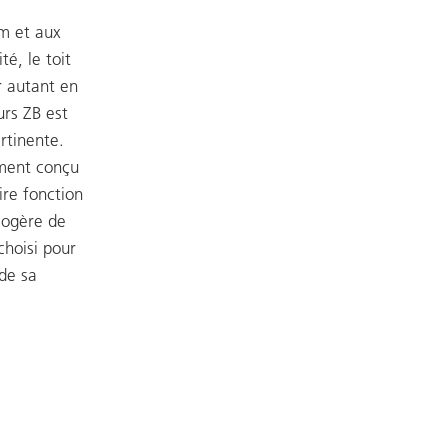
m et aux
té, le toit
r autant en
rs ZB est
rtinente.
ement conçu
ire fonction
logère de
hoisi pour
 de sa