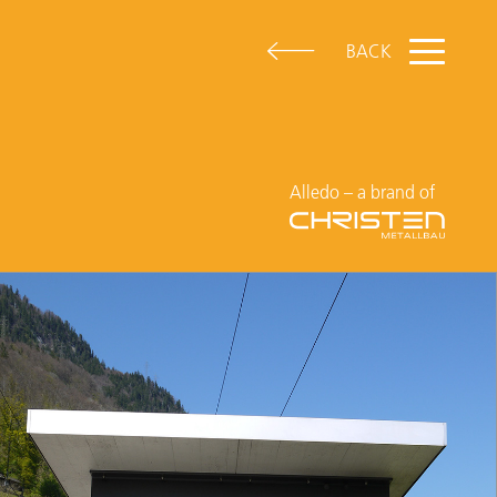
BACK
Alledo – a brand of