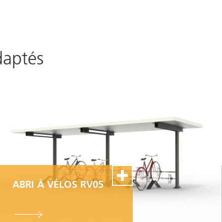
daptés
ABRI À VÉLOS RV05
100% Swiss Made
Personnalisable