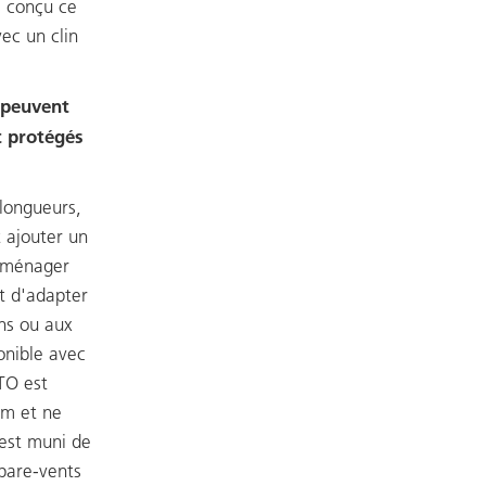
s conçu ce
ec un clin
 peuvent
t protégés
 longueurs,
 ajouter un
'aménager
et d'adapter
ens ou aux
onible avec
TO est
um et ne
 est muni de
 pare-vents