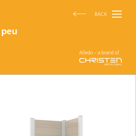
BACK
 peu
Alledo – a brand of