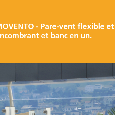
OVENTO - Pare-vent flexible et
ncombrant et banc en un.