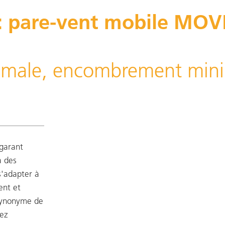
pare-vent mobile MOV
aximale, encombrement min
garant
à des
s'adapter à
ent et
synonyme de
vez