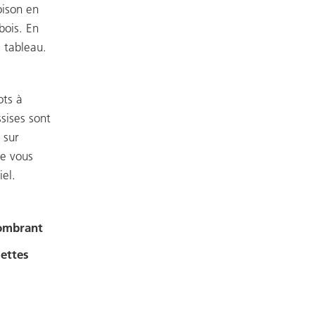
oison en
bois. En
 tableau.
ots à
ssises sont
 sur
ue vous
iel.
combrant
lettes