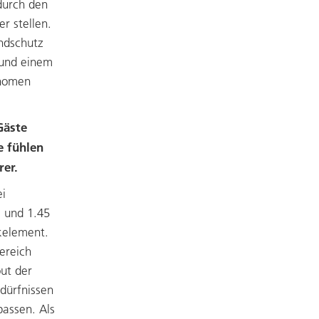
durch den
r stellen.
ndschutz
 und einem
onomen
Gäste
e fühlen
rer.
ei
m und 1.45
kelement.
ereich
out der
edürfnissen
passen. Als