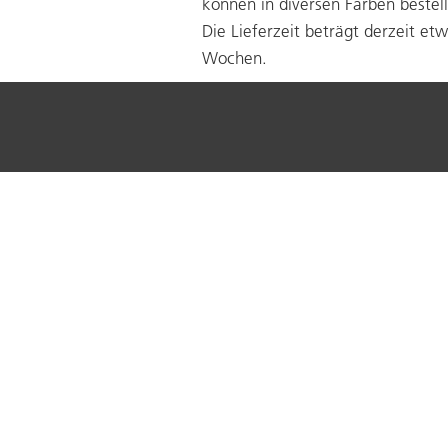
können in diversen Farben bestel
Die Lieferzeit beträgt derzeit et
Wochen.
Unternehmen
Dienstleistung
Portrait
Metallbau
Organisation
Alledo Stadtmob
Qualität und Umwelt