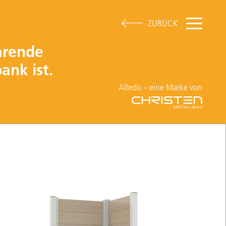
ZURÜCK
arende
ank ist.
Alledo – eine Marke von