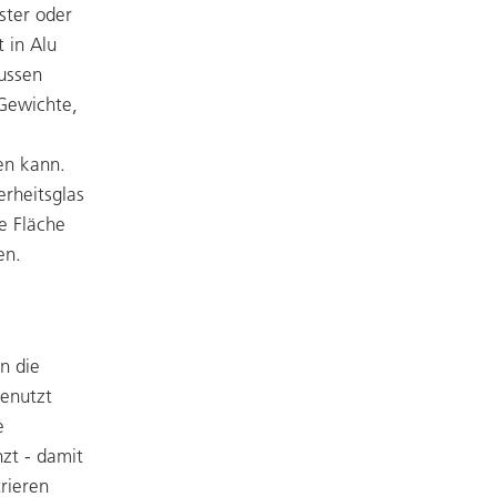
ster oder
 in Alu
ussen
 Gewichte,
en kann.
erheitsglas
e Fläche
en.
n die
genutzt
e
zt - damit
rieren