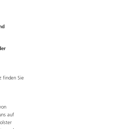
nd
der
 finden Sie
von
uns auf
olster