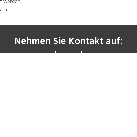
lt werden.
wa 6
Nehmen Sie Kontakt auf:
KONTAKT
en
Alledo Stadtmobiliar
Social Media
Alle Produkte
iliar
Gastro
Entsorgungsprodukte