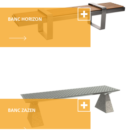
BANC HORIZON
100% Swiss Made
Personnalisable
Excellent service de
montage et de réparation
BANC ZAZEN
100% Swiss Made
Personnalisable