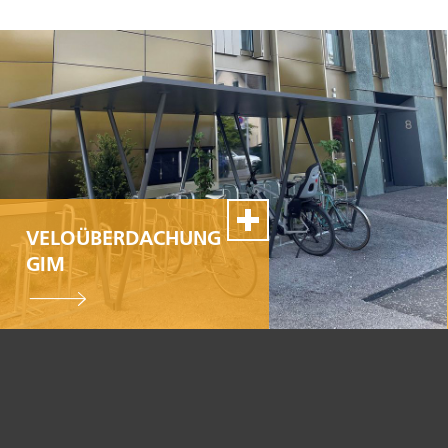
VELOÜBERDACHUNG
GIM
100% Swiss Made
Individualisierbar
Top- Montage- und
Reparaturservice