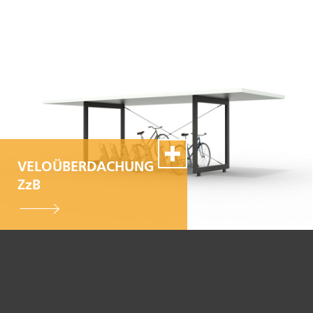
VELOÜBERDACHUNG
ZzB
100% Swiss Made
Individualisierbar
Top- Montage- und
Reparaturservice