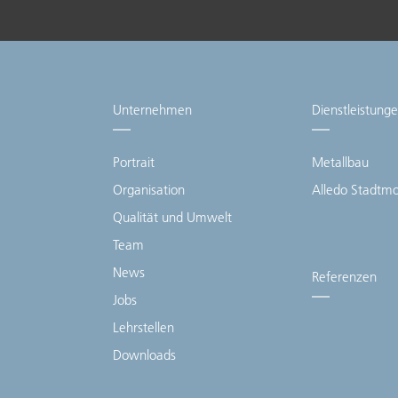
Unternehmen
Dienstleistung
Portrait
Metallbau
Organisation
Alledo Stadtmob
Qualität und Umwelt
Team
News
Referenzen
Jobs
Lehrstellen
Downloads