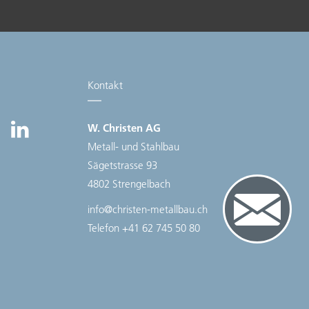
Kontakt
W. Christen AG
Metall- und Stahlbau
Sägetstrasse 93
4802 Strengelbach
info@christen-metallbau.ch
Telefon
+41 62 745 50 80