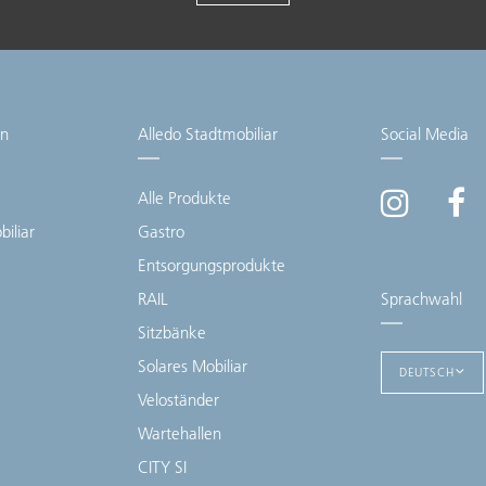
en
Alledo Stadtmobiliar
Social Media
Alle Produkte
iliar
Gastro
Entsorgungsprodukte
RAIL
Sprachwahl
Sitzbänke
Solares Mobiliar
DEUTSCH
Veloständer
Wartehallen
CITY SI