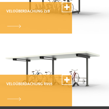
VELOÜBERDACHUNG ZzB
100% Swiss Made
Individualisierbar
Top- Montage- und
Reparaturservice
VELOÜBERDACHUNG RV05
100% Swiss Made
Individualisierbar
Top- Montage- und