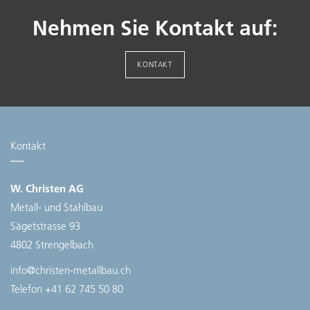
Reparaturservice
Nehmen Sie Kontakt auf:
KONTAKT
Kontakt
W. Christen AG
Metall- und Stahlbau
Sägetstrasse 93
4802 Strengelbach
info@christen-metallbau.ch
Telefon
+41 62 745 50 80