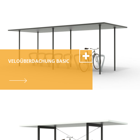
VELOÜBERDACHUNG BASIC
100% Swiss Made
Individualisierbar
Top- Montage- und
Reparaturservice