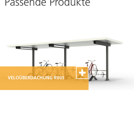
Passende Produkte
VELOÜBERDACHUNG RV05
100% Swiss Made
Individualisierbar
Top- Montage- und
Reparaturservice