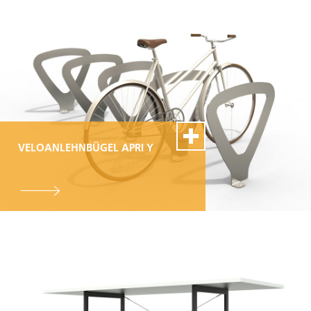
VELOANLEHNBÜGEL APRI Y
100% Swiss Made
Individualisierbar
Top- Montage- und
Reparaturservice