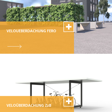
VELOUEBERDACHUNG FERO
100% Swiss Made
Individualisierbar
Top- Montage- und
Reparaturservice
VELOÜBERDACHUNG ZzB