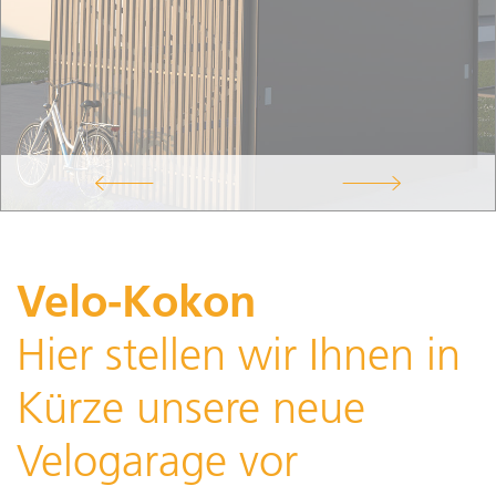
Velo-Kokon
Hier stellen wir Ihnen in
Kürze unsere neue
Velogarage vor