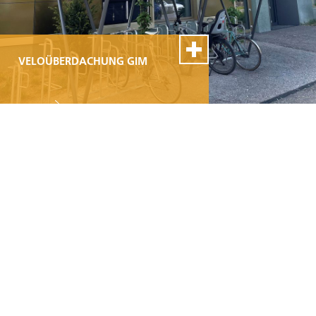
VELOÜBERDACHUNG GIM
100% Swiss Made
Personnalisable
Excellent service de
montage et de réparation
VELOÜBERDACHUNG BASIC
100% Swiss Made