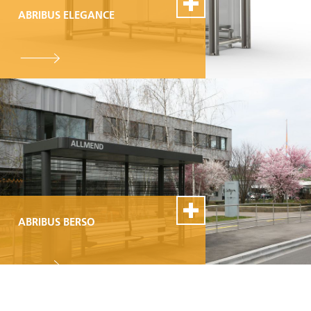
ABRIBUS ELEGANCE
100% Swiss Made
Personnalisable
Excellent service de
montage et de réparation
ABRIBUS BERSO
100% Swiss Made
Personnalisable
Excellent service de
montage et de réparation