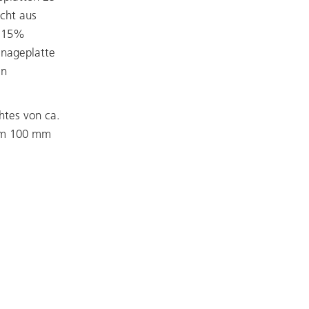
cht aus
h 15%
inageplatte
in
htes von ca.
um 100 mm