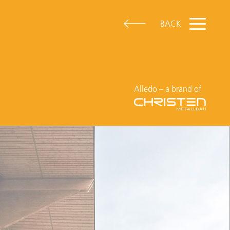
BACK
Alledo – a brand of