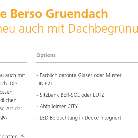
le Berso Gruendach
 neu auch mit Dachbegrün
Options
eu auch mit
- Farblich getönte Gläser oder Muster
ich. Die
LINIE21
ossen;
- Sitzbank BER-SOL oder LUTZ
dlichen
- Abfalleimer CITY
se Art der
lege.
- LED Beleuchtung in Decke integriert
t
eplatten 25