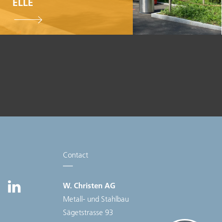
ELLE
100% Swiss Made
Individualisierbar
Top- Montage- und
Reparaturservice
Contact
W. Christen AG
Metall- und Stahlbau
Sägetstrasse 93