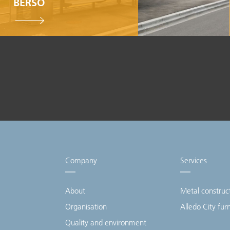
BERSO
100% Swiss Made
Individualisierbar
Top- Montage- und
Reparaturservice
Company
Services
About
Metal construc
Organisation
Alledo City fur
Quality and environment