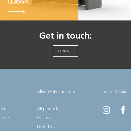
CLASSIC
100% Swiss Made
Individualisierbar
Top- Montage- und
Get in touch:
Reparaturservice
CONTACT
Alledo City Furniture
Social Media
tion
All products
niture
Gastro
Litter bins