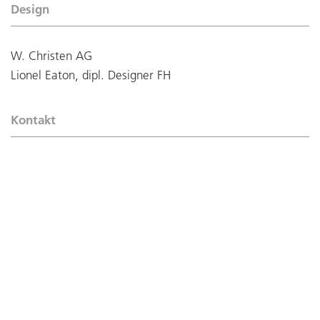
Design
W. Christen AG
Lionel Eaton, dipl. Designer FH
Kontakt
David Christen
Telefon:
+41 62 745 50 82
dc@christen-metallbau.ch
Downloads