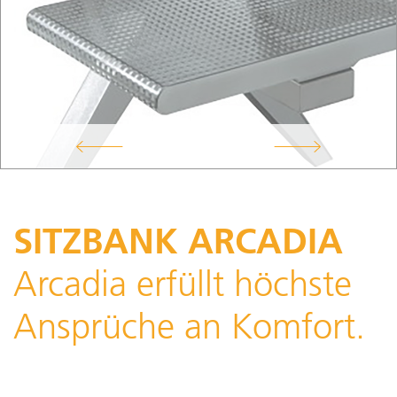
SITZBANK ARCADIA
Arcadia erfüllt höchste
Ansprüche an Komfort.