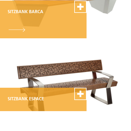
SITZBANK BARCA
100% Swiss Made
Individualisierbar
Top- Montage- und
Reparaturservice
SITZBANK ESPACE
100% Swiss Made
Individualisierbar
Top- Montage- und