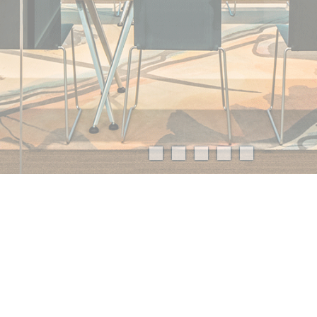
Welle 7 Migros Aare
Innere Verglasungen / Rauchschürze
Projektdaten
Architekt
S + B Baumanagement AG, Olten
Bauherr