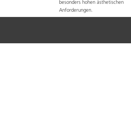
besonders hohen ästhetischen
Anforderungen.
Unternehmen
Dienstleistung
Portrait
Metallbau
Organisation
Alledo Stadtmob
Qualität und Umwelt