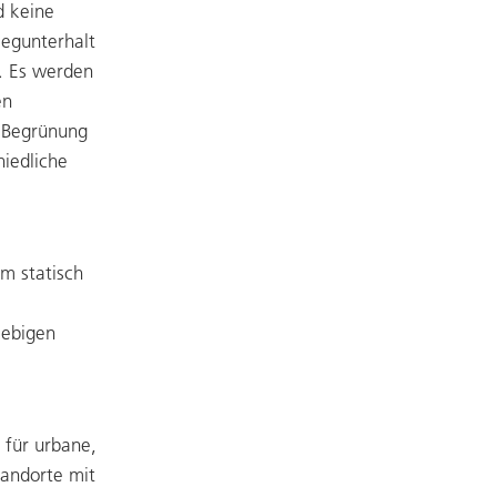
d keine
legunterhalt
. Es werden
en
 Begrünung
hiedliche
m statisch
lebigen
 für urbane,
tandorte mit