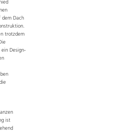
hied
anen
uf dem Dach
nstruktion.
en trotzdem
Die
 ein Design-
en
aben
die
lanzen
g ist
gehend