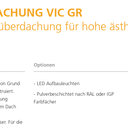
CHUNG VIC GR
überdachung für hohe ästh
Optionen
von Grund
- LED Aufbauleuchten
ruiert.
- Pulverbeschichtet nach RAL oder IGP
nung
Farbfächer
dem Dach
er. Für die