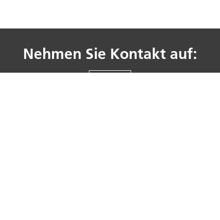
Nehmen Sie Kontakt auf:
KONTAKT
en
Alledo Stadtmobiliar
Social Media
Alle Produkte
iliar
Gastro
Entsorgungsprodukte