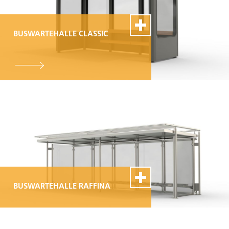
BUSWARTEHALLE CLASSIC
100% Swiss Made
Individualisierbar
Top- Montage- und
Reparaturservice
BUSWARTEHALLE RAFFINA
100% Swiss Made
Individualisierbar