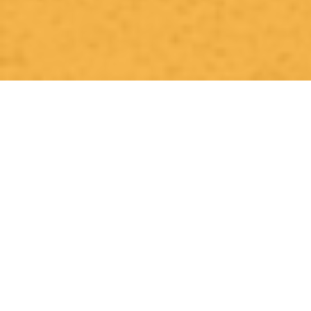
Flip
100% Swiss Made
Individualisierbar
Top- Montage- und
Reparaturservice