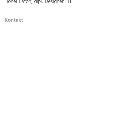
Lionel Eaton, dipl. Designer FH
Kontakt
Hans Rykart
Telefon:
+41 62 745 50 91
hans.rykart@christen-metallbau.ch
Downloads